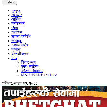
Menu
गृहपृष्ठ
समाचार
आर्थिक
मनोरञ्जन
शिक्षा
स्वास्थ्य
सूचना-प्रविधि
खेलकुद
जापान विशेष
प्रवास
अन्तर्राष्ट्रिय
अन्य
बिचार-ब्लग
कला-साहित्य
पर्यटन – विकास
MATRISANDESH TV
शनिबार, साउन २३, २०८३