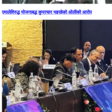
एमालेविरुद्ध योजनाबद्ध कुप्रचार भइरहेको ओलीको आरोप