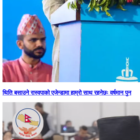
थिति बसाउने रास्वपाको एजेन्डामा हाम्रो साथ रहनेछः वर्षमान पुन