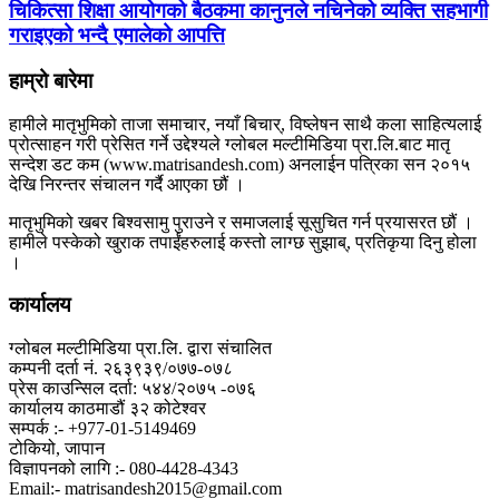
चिकित्सा शिक्षा आयोगको बैठकमा कानुनले नचिनेको व्यक्ति सहभागी
गराइएको भन्दै एमालेको आपत्ति
हाम्रो बारेमा
हामीले मातृभुमिको ताजा समाचार, नयाँ बिचार्, विष्लेषन साथै कला साहित्यलाई
प्रोत्साहन गरी प्रेसित गर्ने उद्देश्यले ग्लोबल मल्टीमिडिया प्रा.लि.बाट मातृ
सन्देश डट कम (www.matrisandesh.com) अनलाईन पत्रिका सन २०१५
देखि निरन्तर संचालन गर्दै आएका छौं ।
मातृभुमिको खबर बिश्वसामु पुराउने र समाजलाई सूसुचित गर्न प्रयासरत छौं ।
हामीले पस्केको खुराक तपाईंहरुलाई कस्तो लाग्छ सुझाब्, प्रतिकृया दिनु होला
।
कार्यालय
ग्लोबल मल्टीमिडिया प्रा.लि. द्वारा संचालित
कम्पनी दर्ता नं. २६३९३९/०७७-०७८
प्रेस काउन्सिल दर्ता: ५४४/२०७५ -०७६
कार्यालय काठमाडौं ३२ कोटेश्वर
सम्पर्क :- +977-01-5149469
टोकियो, जापान
विज्ञापनको लागि :- 080-4428-4343
Email:- matrisandesh2015@gmail.com