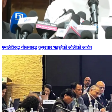
एमालेविरुद्ध योजनाबद्ध कुप्रचार भइरहेको ओलीको आरोप