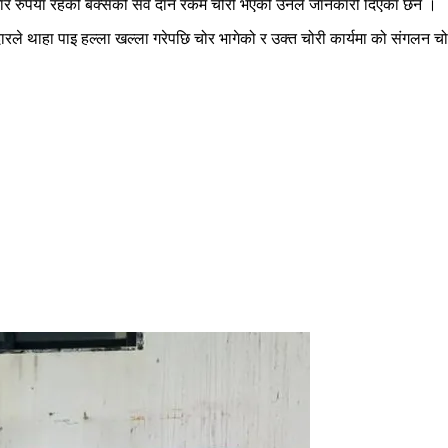
जार रुपैया रहेको बक्सको सवै दान रकम चोरी भएको उनले जानकारी दिएका छन ।
ारले थाहा पाइ हल्ला खल्ला गरेपछि चोर भागेको र उक्त चोरी कार्यमा को संगलन 