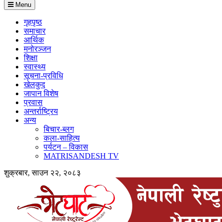
Menu
गृहपृष्ठ
समाचार
आर्थिक
मनोरञ्जन
शिक्षा
स्वास्थ्य
सूचना-प्रविधि
खेलकुद
जापान विशेष
प्रवास
अन्तर्राष्ट्रिय
अन्य
बिचार-ब्लग
कला-साहित्य
पर्यटन – विकास
MATRISANDESH TV
शुक्रबार, साउन २२, २०८३