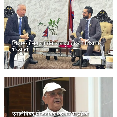
शिक्षामन्त्रीसँग जापानी राजदूत तोरुको शिष्टाचार
भेटवार्ता
एमालेविरुद्ध योजनाबद्ध कुप्रचार भइरहेको