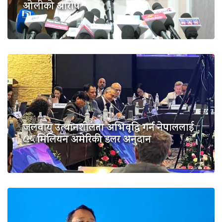
ओलीको आरोप
जलवायु उत्थानशीलता अभिवृद्धि गर्न नेपाललाई
८.५ मिलियन अमेरिकी डलर अनुदान