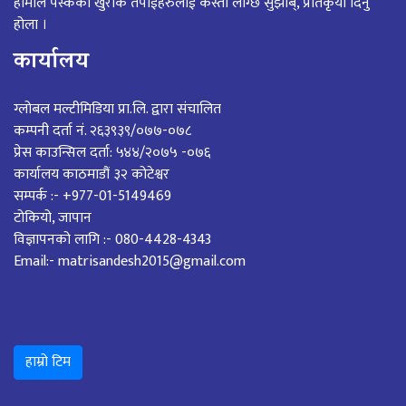
हामीले पस्केको खुराक तपाईंहरुलाई कस्तो लाग्छ सुझाब्, प्रतिकृया दिनु
होला ।
कार्यालय
ग्लोबल मल्टीमिडिया प्रा.लि. द्वारा संचालित
कम्पनी दर्ता नं. २६३९३९/०७७-०७८
प्रेस काउन्सिल दर्ता: ५४४/२०७५ -०७६
कार्यालय काठमाडौं ३२ कोटेश्वर
सम्पर्क :- +977-01-5149469
टोकियो, जापान
विज्ञापनको लागि :- 080-4428-4343
Email:- matrisandesh2015@gmail.com
हाम्रो टिम