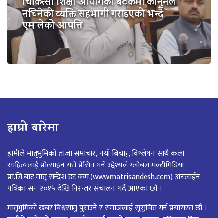
चिकित्सा शिक्षा आयोगको बैठकमा कानुनले
नचिनेको व्यक्ति सहभागी गराइएको भन्दै
एमालेको आपत्ति
हाम्रो बारेमा
हामीले मातृभुमिको ताजा समाचार, नयाँ बिचार्, विष्लेषन साथै कला
साहित्यलाई प्रोत्साहन गरी प्रेसित गर्ने उद्देश्यले ग्लोबल मल्टीमिडिया
प्रा.लि.बाट मातृ सन्देश डट कम (www.matrisandesh.com) अनलाईन
पत्रिका सन २०१५ देखि निरन्तर संचालन गर्दै आएका छौं ।
मातृभुमिको खबर बिश्वसामु पुराउने र समाजलाई सूसुचित गर्न प्रयासरत छौं ।