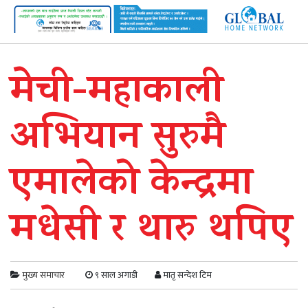
मेची-महाकाली
अभियान सुरुमै
एमालेको केन्द्रमा
मधेसी र थारु थपिए
मुख्य समाचार
९ साल अगाडी
मातृ सन्देश टिम