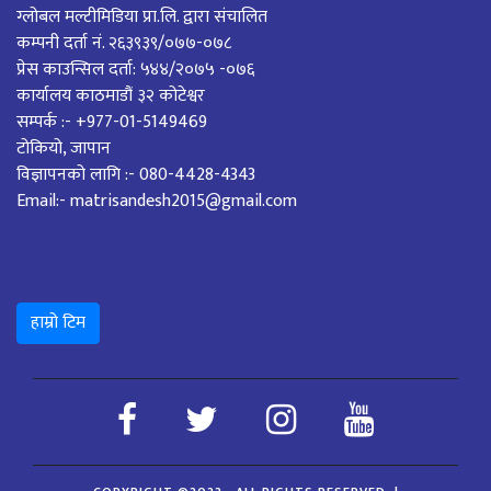
ग्लोबल मल्टीमिडिया प्रा.लि. द्वारा संचालित
कम्पनी दर्ता नं. २६३९३९/०७७-०७८
प्रेस काउन्सिल दर्ता: ५४४/२०७५ -०७६
कार्यालय काठमाडौं ३२ कोटेश्वर
सम्पर्क :- +977-01-5149469
टोकियो, जापान
विज्ञापनको लागि :- 080-4428-4343
Email:- matrisandesh2015@gmail.com
हाम्रो टिम