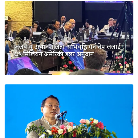
जलवायु उत्थानशीलता अभिवृद्धि गर्न नेपाललाई
८.५ मिलियन अमेरिकी डलर अनुदान