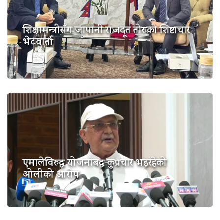
शिक्षामन्त्रीसँग जापानी राजदूत तोरुको शिष्टाचार
भेटवार्ता
एमालेविरुद्ध योजनाबद्ध कुप्रचार भइरहेको
ओलीको आरोप