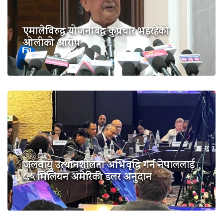
एमालेविरुद्ध योजनाबद्ध कुप्रचार भइरहेको
ओलीको आरोप
जलवायु उत्थानशीलता अभिवृद्धि गर्न नेपाललाई
८.५ मिलियन अमेरिकी डलर अनुदान