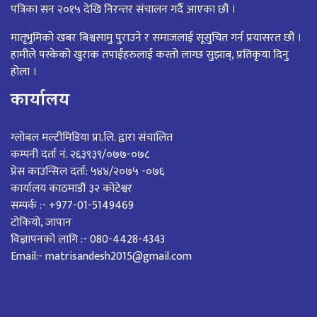
पत्रिका सन २०१५ देखि निरन्तर संचालन गर्दै आएका छौं ।
मातृभुमिको खबर बिश्वसामु पुराउने र समाजलाई सूसुचित गर्न प्रयासरत छौं ।
हामीले पस्केको खुराक तपाईंहरुलाई कस्तो लाग्छ सुझाब्, प्रतिकृया दिनु
होला ।
कार्यालय
ग्लोबल मल्टीमिडिया प्रा.लि. द्वारा संचालित
कम्पनी दर्ता नं. २६३९३९/०७७-०७८
प्रेस काउन्सिल दर्ता: ५४४/२०७५ -०७६
कार्यालय काठमाडौं ३२ कोटेश्वर
सम्पर्क :- +977-01-5149469
टोकियो, जापान
विज्ञापनको लागि :- 080-4428-4343
Email:- matrisandesh2015@gmail.com