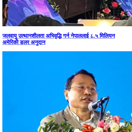
जलवायु उत्थानशीलता अभिवृद्धि गर्न नेपाललाई ८.५ मिलियन
अमेरिकी डलर अनुदान