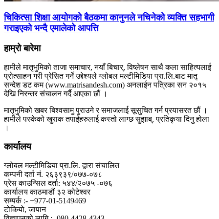
चिकित्सा शिक्षा आयोगको बैठकमा कानुनले नचिनेको व्यक्ति सहभागी
गराइएको भन्दै एमालेको आपत्ति
हाम्रो बारेमा
हामीले मातृभुमिको ताजा समाचार, नयाँ बिचार्, विष्लेषन साथै कला साहित्यलाई
प्रोत्साहन गरी प्रेसित गर्ने उद्देश्यले ग्लोबल मल्टीमिडिया प्रा.लि.बाट मातृ
सन्देश डट कम (www.matrisandesh.com) अनलाईन पत्रिका सन २०१५
देखि निरन्तर संचालन गर्दै आएका छौं ।
मातृभुमिको खबर बिश्वसामु पुराउने र समाजलाई सूसुचित गर्न प्रयासरत छौं ।
हामीले पस्केको खुराक तपाईंहरुलाई कस्तो लाग्छ सुझाब्, प्रतिकृया दिनु होला
।
कार्यालय
ग्लोबल मल्टीमिडिया प्रा.लि. द्वारा संचालित
कम्पनी दर्ता नं. २६३९३९/०७७-०७८
प्रेस काउन्सिल दर्ता: ५४४/२०७५ -०७६
कार्यालय काठमाडौं ३२ कोटेश्वर
सम्पर्क :- +977-01-5149469
टोकियो, जापान
विज्ञापनको लागि :- 080-4428-4343