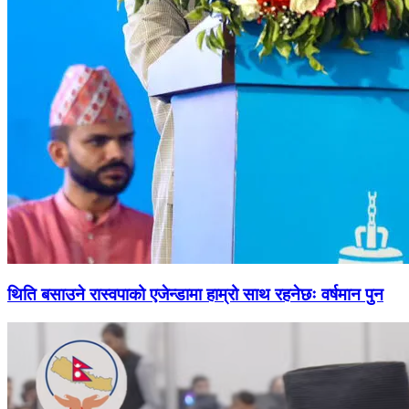
थिति बसाउने रास्वपाको एजेन्डामा हाम्रो साथ रहनेछः वर्षमान पुन