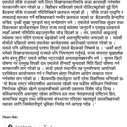
एमालेले सीके राउतको नामै लिएर विखण्डनकारीमाथि कडा कारवाही गर्नसमेत
सरकारसँग माग गरेको छ । बिहीबार सकिएको एमाले पोलिटब्यूरोको दुई दिने
बैठकमा सीके राउतको गवितिधिबारे छलफल भएको हो । ‘सीके राउत प्रवृत्ति र
त्यसलाई मलजल गर्ने शक्तिहरुबारे गम्भीर छलफल भएको छ’ बैठकपछि केन्द्रीय
सचिव पृर्थ्बी सुब्बा गुरुङ्ले मातृ सन्देशसंग भने । एमालेले सामाजिक सुधार तथा
विकासका कार्यक्रमहरु लिएर राज्य तराई मधेसमा जानुपर्ने र प्रमुख दलहरुले
त्यहाँ आफ्नो गतिविधि बढाउनुपर्नेमा जोड दिएको छ । तर, एमालेले आफूलाई
मधेसमा जान नदिने प्रयास भइरहेको भन्दै असन्तुष्टिसमेत जनाएको छ । मधेसी
मोर्चाले पछिल्लो समय एमालेका कार्यक्रममा अवरोधको प्रयास गरेको छ ।
यसले पनि अतिवादलाई प्रशय दिएको एमाले बैठकको निष्कर्ष छ । ‘अर्को बाटो
भनेको विखण्डनवादलाई राज्यले पनि नियन्त्रण गर्नुपर्छ, राज्य संयन्त्र मूखदर्शक
बनेर बस्नु हुँदैन’ एमाले सचिव भट्टराईले अनलाइनखबरसँग भने । चुनाव छिटो
घोषणा गर प्रमुख विपक्षी दल एमालेले तीनवटै चुनावको मिति छिटो घोषणा गर्न
सरकारसँग माग गरेको छ । साथै उसले स्थानीय तह पुनर्संरचना आयोगको
प्रतिवेदन कार्यान्वयन गर्न र निर्वाचन क्षेत्र निर्धारण आयोग तत्काल गठन
गर्नसमेत माग गरेको छ । बैठकपछि एमालेद्वारा जारी प्रेस विज्ञप्तिमा भनिएको छ-
‘यो बैठक राष्ट्र संवेदनशील अवस्थामा रहेको यस घडीमा संविधान निर्माणमा
निर्णायक भूमिका खेल्ने दलहरुबीचको आपसी एकतामा विशेष जोड दिन्छ ।
संविधानप्रति असन्तुष्ट रहेका कतिपय दल तथा नेताहरुलाई राष्ट्रिय हित,
सामाजिक सद्भाव तथा संविधानमा संस्थागत गरिएका महत्वपूर्ण उपलव्धिहरुको
रक्षाका लागि जिम्मेवारीपूर्ण भूमिका निर्वाह गर्न आग्रह गर्दछ ।’
Share this:
Facebook
X