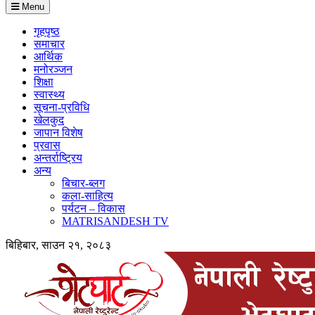
Menu
गृहपृष्ठ
समाचार
आर्थिक
मनोरञ्जन
शिक्षा
स्वास्थ्य
सूचना-प्रविधि
खेलकुद
जापान विशेष
प्रवास
अन्तर्राष्ट्रिय
अन्य
बिचार-ब्लग
कला-साहित्य
पर्यटन – विकास
MATRISANDESH TV
बिहिबार, साउन २१, २०८३