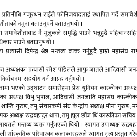
प्रतिनीधि गजुरधन राईले फोनिजवादलाई स्थापित गर्दै समावेश
ताको नमुना बताउनुपर्ने बताउनुभयो ।
ावेशीताबाट नै मुलुकले समृद्धि पाउने भन्नुहुदै पहिचानसहि
धिकार पाउने बताउनुभयो ।
यासी दिपेन्द्र श्रेष्ठ मन्तव्य व्यक्त गर्नुहुदै हाम्रो महासंघ रा
्कीका अध्यक्षका प्रत्यासी रमेश पौडेलले आफु जातले आदिवासी 
्वाचनमा सहयोग गर्न आग्रह गर्नुभयो ।
षतामा भएको उद्घाटन समारोहमा प्रेस युनियन कास्कीका अध्यक
न्टरका अध्यक्ष विभु भुषाल, आदिवासी जनजाति महासंघ कास्कीका
व शान्ति गुरुङ, तमु संचारकर्मी संघ केन्द्रीय अध्यक्ष मीना गुरुङ, 
अध्यक्ष रुद्रबहादुर थापा, तमु ह्युल छोंज धिं कास्कीका सचिव
ायतले मन्तव्य व्यक्त गर्नुभएको थियो । स्वागत उपाध्यक्ष रुद्रबहा
ी साँस्कृतिक परिवारका कलाकारहरुले स्वागत नृत्य प्रस्तुत गरे