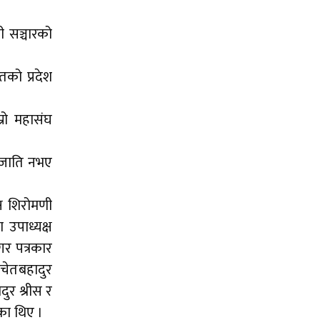
ी सञ्चारको
तको प्रदेश
म्रो महासंघ
जनजाति नभए
्ष शिरोमणी
 उपाध्यक्ष
मगर पत्रकार
 चेतबहादुर
दुर श्रीस र
का थिए ।