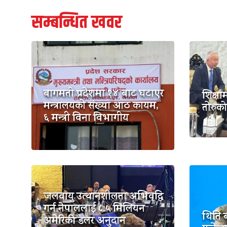
सम्बन्धित खवर
बागमती प्रदेशमा १४ बाट घटाएर
शिक्षा
मन्त्रालयको संख्या आठ कायम,
तोरुको 
६ मन्त्री विना विभागीय
जलवायु उत्थानशीलता अभिवृद्धि
गर्न नेपाललाई ८.५ मिलियन
थिति ब
अमेरिकी डलर अनुदान