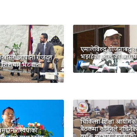
एमालेविरुद्ध योजनाबद्ध कु
भइरहेको ओलीको आरोप
मन्त्रीसँग जापानी राजदूत
शिष्टाचार भेटवार्ता
चिकित्सा शिक्षा आयोगक
बैठकमा कानुनले नचिनेक
साउने रास्वपाको