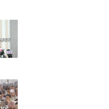
प्रचार
ो
ो