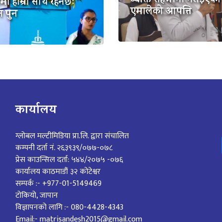
व्यक्ति सहभागी गराइएको 
ामा हाम्रो साथ रहनेछः
एमालेको आपत्ति
न पुन
कार्यालय
ग्लोबल मल्टीमिडिया प्रा.लि. द्वारा संचालित
कम्पनी दर्ता नं. २६३९३९/०७७-०७८
प्रेस काउन्सिल दर्ता: ५४४/२०७५ -०७६
कार्यालय काठमाडौं ३२ कोटेश्वर
सम्पर्क :- +977-01-5149469
टोकियो, जापान
विज्ञापनको लागि :- 080-4428-4343
Email:- matrisandesh2015@gmail.com