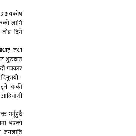
 अक्षयकोष
हरुको लागि
ई जोड दिने
 बधाई तथा
ाट शुरुवात
दो पत्रकार
 दिनुभयो ।
्ने धम्की
ि आदिवासी
 गर्नुहुदै
ापना भएको
सी जनजाति