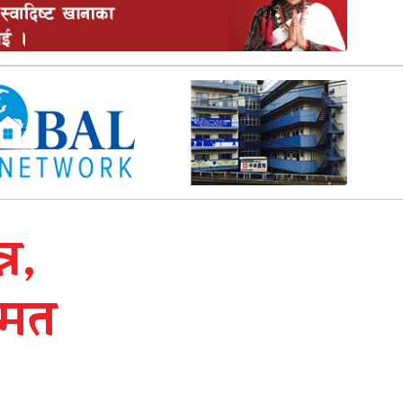
न,
हमत