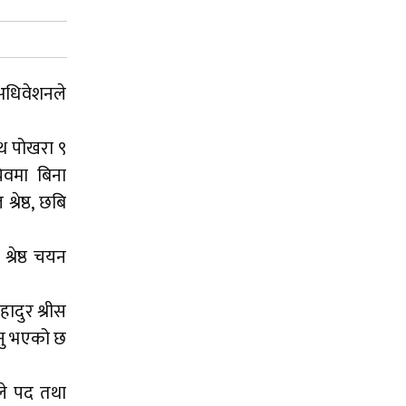
 अधिवेशनले
ाथ पोखरा ९
िवमा बिना
रेष्ठ, छबि
्रेष्ठ चयन
हादुर श्रीस
ुनु भएको छ
रले पद तथा