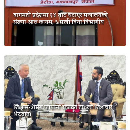
बागमती प्रदेशमा १४ बाट घटाएर मन्त्रालयको
संख्या आठ कायम, ६ मन्त्री विना विभागीय
शिक्षामन्त्रीसँग जापानी राजदूत तोरुको शिष्टाचार
भेटवार्ता