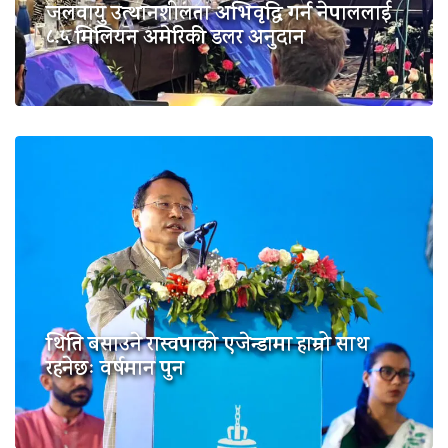
जलवायु उत्थानशीलता अभिवृद्धि गर्न नेपाललाई
८.५ मिलियन अमेरिकी डलर अनुदान
थिति बसाउने रास्वपाको एजेन्डामा हाम्रो साथ
रहनेछः वर्षमान पुन