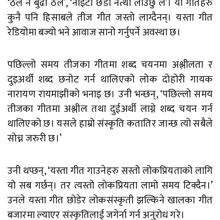
‘ठेल न बुढी ठेल’, ‘नाइटो छेडी नत्थी लाउँछु ल’। यी गीतहरु
कुनै पनि हिसाबले तीज गीत जस्तो लाग्दैनन्। यस्ता गीत
रेडियोमा बज्यो भने आवाज सानो गर्नुपर्ने अवस्था छ।
पछिल्लो समय तीजका गीतमा शब्द चयनमा अश्लीलता र
दुइअर्थी शब्द छनोट गर्न थालिएको लोक दोहोरी गायक
नारायण रायमाझीको भनाइ छ। उनी भन्छन्, ‘पछिल्लो समय
तीजका गीतमा अश्लील तथा दुईअर्थी लाग्ने शब्द चयन गर्न
थालिएको छ। यसले हाम्रो संस्कृति कतातिर जान्छ त्यो सबैले
सोच्न जरुरी छ।’
उनी थप्छन्, ‘यस्ता गीत गाउनेहरु सस्तो लोकप्रियताको लागि
यो सब गर्छन्। तर त्यस्तो लोकप्रियता लामो समय टिक्दैन।’
उनले यस्ता गीत छोडेर लोकसंस्कृती झल्किने खालका गीत
बजारमा ल्याएर संस्कृतिलाई जगेर्ना गर्न अनुरोध गरे।