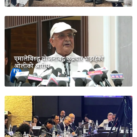
एमालेविरुद्ध योजनाबद्ध कुप्रचार भइरहेको
ओलीको आरोप