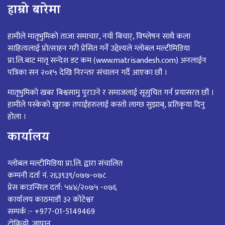
हाम्रो बारेमा
हामीले मातृभुमिको ताजा समाचार, नयाँ बिचार्, विष्लेषन साथै कला
साहित्यलाई प्रोत्साहन गरी प्रेसित गर्ने उद्देश्यले ग्लोबल मल्टीमिडिया
प्रा.लि.बाट मातृ सन्देश डट कम (www.matrisandesh.com) अनलाईन
पत्रिका सन २०१५ देखि निरन्तर संचालन गर्दै आएका छौं ।
मातृभुमिको खबर बिश्वसामु पुराउने र समाजलाई सूसुचित गर्न प्रयासरत छौं ।
हामीले पस्केको खुराक तपाईंहरुलाई कस्तो लाग्छ सुझाब्, प्रतिकृया दिनु
होला ।
कार्यालय
ग्लोबल मल्टीमिडिया प्रा.लि. द्वारा संचालित
कम्पनी दर्ता नं. २६३९३९/०७७-०७८
प्रेस काउन्सिल दर्ता: ५४४/२०७५ -०७६
कार्यालय काठमाडौं ३२ कोटेश्वर
सम्पर्क :- +977-01-5149469
टोकियो, जापान