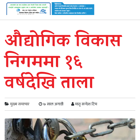
औद्योगिक विकास
निगममा १६
वर्षदेखि ताला
मुख्य समाचार
७ साल अगाडी
मातृ सन्देश टिम