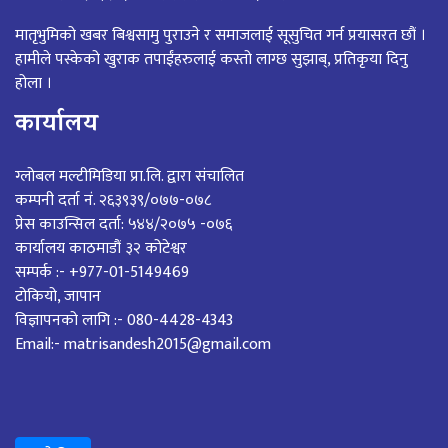
मातृभुमिको खबर बिश्वसामु पुराउने र समाजलाई सूसुचित गर्न प्रयासरत छौं ।
हामीले पस्केको खुराक तपाईंहरुलाई कस्तो लाग्छ सुझाब्, प्रतिकृया दिनु
होला ।
कार्यालय
ग्लोबल मल्टीमिडिया प्रा.लि. द्वारा संचालित
कम्पनी दर्ता नं. २६३९३९/०७७-०७८
प्रेस काउन्सिल दर्ता: ५४४/२०७५ -०७६
कार्यालय काठमाडौं ३२ कोटेश्वर
सम्पर्क :- +977-01-5149469
टोकियो, जापान
विज्ञापनको लागि :- 080-4428-4343
Email:- matrisandesh2015@gmail.com