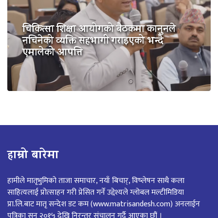
चिकित्सा शिक्षा आयोगको बैठकमा कानुनले
नचिनेको व्यक्ति सहभागी गराइएको भन्दै
एमालेको आपत्ति
हाम्रो बारेमा
हामीले मातृभुमिको ताजा समाचार, नयाँ बिचार्, विष्लेषन साथै कला
साहित्यलाई प्रोत्साहन गरी प्रेसित गर्ने उद्देश्यले ग्लोबल मल्टीमिडिया
प्रा.लि.बाट मातृ सन्देश डट कम (www.matrisandesh.com) अनलाईन
पत्रिका सन २०१५ देखि निरन्तर संचालन गर्दै आएका छौं ।