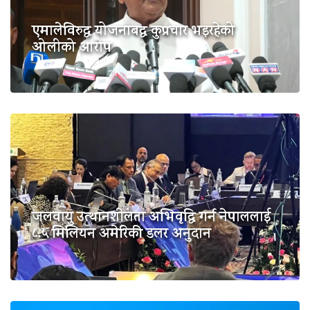
एमालेविरुद्ध योजनाबद्ध कुप्रचार भइरहेको
ओलीको आरोप
जलवायु उत्थानशीलता अभिवृद्धि गर्न नेपाललाई
८.५ मिलियन अमेरिकी डलर अनुदान