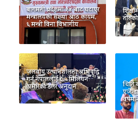
बागमती प्रदेशमा १४ बाट घटाएर
शिक्षा
मन्त्रालयको संख्या आठ कायम,
तोरुको 
६ मन्त्री विना विभागीय
जलवायु उत्थानशीलता अभिवृद्धि
गर्न नेपाललाई ८.५ मिलियन
थिति ब
अमेरिकी डलर अनुदान
एजेन्ड
वर्षमा