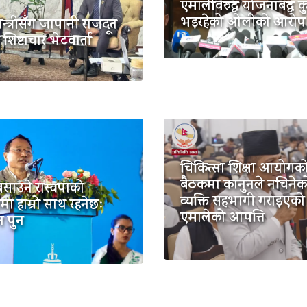
एमालेविरुद्ध योजनाबद्ध कु
भइरहेको ओलीको आरोप
मन्त्रीसँग जापानी राजदूत
शिष्टाचार भेटवार्ता
चिकित्सा शिक्षा आयोगक
बैठकमा कानुनले नचिनेक
साउने रास्वपाको
व्यक्ति सहभागी गराइएको 
ामा हाम्रो साथ रहनेछः
एमालेको आपत्ति
न पुन