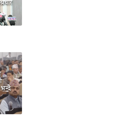
प्रचार
ो
ो
भन्दै