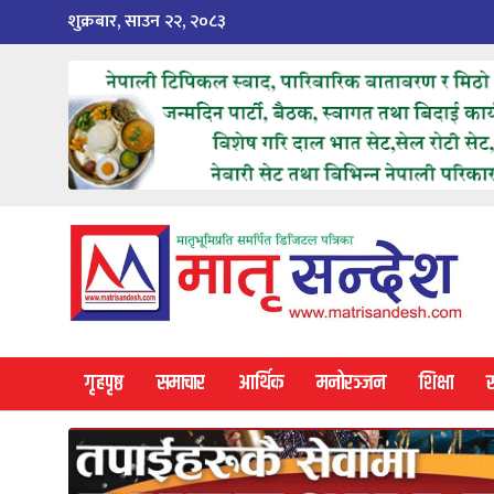
Skip
शुक्रबार, साउन २२, २०८३
to
content
गृहपृष्ठ
समाचार
आर्थिक
मनोरञ्जन
शिक्षा
स