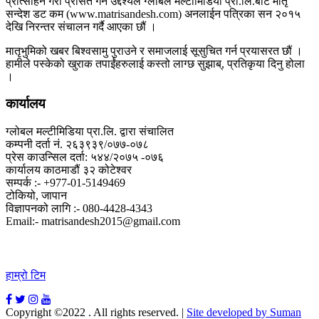
प्रोत्साहन गरी प्रेसित गर्ने उद्देश्यले ग्लोबल मल्टीमिडिया प्रा.लि.बाट मातृ
सन्देश डट कम (www.matrisandesh.com) अनलाईन पत्रिका सन २०१५
देखि निरन्तर संचालन गर्दै आएका छौं ।
मातृभुमिको खबर बिश्वसामु पुराउने र समाजलाई सूसुचित गर्न प्रयासरत छौं ।
हामीले पस्केको खुराक तपाईंहरुलाई कस्तो लाग्छ सुझाब्, प्रतिकृया दिनु होला
।
कार्यालय
ग्लोबल मल्टीमिडिया प्रा.लि. द्वारा संचालित
कम्पनी दर्ता नं. २६३९३९/०७७-०७८
प्रेस काउन्सिल दर्ता: ५४४/२०७५ -०७६
कार्यालय काठमाडौं ३२ कोटेश्वर
सम्पर्क :- +977-01-5149469
टोकियो, जापान
विज्ञापनको लागि :- 080-4428-4343
Email:- matrisandesh2015@gmail.com
हाम्रो टिम
Copyright ©2022 . All rights reserved.
|
Site developed by Suman