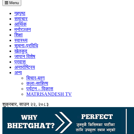
Menu
गृहपृष्ठ
समाचार
आर्थिक
मनोरञ्जन
शिक्षा
स्वास्थ्य
सूचना-प्रविधि
खेलकुद
जापान विशेष
प्रवास
अन्तर्राष्ट्रिय
अन्य
बिचार-ब्लग
कला-साहित्य
पर्यटन – विकास
MATRISANDESH TV
शुक्रबार, साउन २२, २०८३