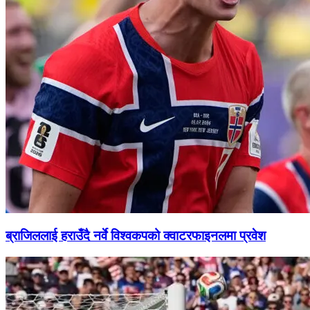
ब्राजिललाई हराउँदै नर्वे विश्वकपको क्वाटरफाइनलमा प्रवेश