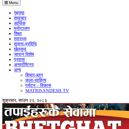
Menu
गृहपृष्ठ
समाचार
आर्थिक
मनोरञ्जन
शिक्षा
स्वास्थ्य
सूचना-प्रविधि
खेलकुद
जापान विशेष
प्रवास
अन्तर्राष्ट्रिय
अन्य
बिचार-ब्लग
कला-साहित्य
पर्यटन – विकास
MATRISANDESH TV
शुक्रबार, साउन २२, २०८३