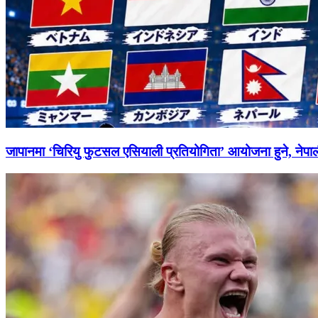
जापानमा ‘चिरियु फुटसल एसियाली प्रतियोगिता’ आयोजना हुने, नेपाल