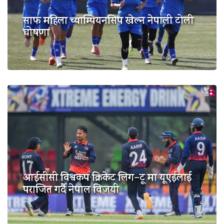
साफ महिला च्याम्पियनसिप खेल्न नेपाली टोली
घोषणा
आईसीसी विश्वकप क्रिकेट लिग–टू मा यूएईलाई
पराजित गर्दै नेपाल विजयी