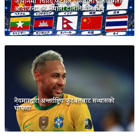
जापानमा ‘चिरियु फुटसल एसियाली प्रतियोगिता’
आयोजना हुने, नेपाली टोलीले पनि भिड्ने
नेयमारद्वारा अन्तर्राष्ट्रिय फुटबलबाट सन्यासको
घोषणा