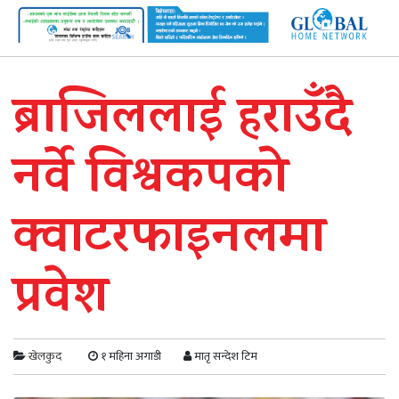
ब्राजिललाई हराउँदै
नर्वे विश्वकपको
क्वाटरफाइनलमा
प्रवेश
खेलकुद
१ महिना अगाडी
मातृ सन्देश टिम