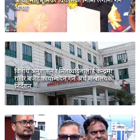
आग्रहःमातृभूमिको विकासका निम्ति लगानी गर्न
आग्रह
वित्तीय अनुशासन र मितव्ययितालाई केन्द्रमा
राखेर बजेट कार्यान्वयन गर्न अर्थ मन्त्रालयको
निर्देशन