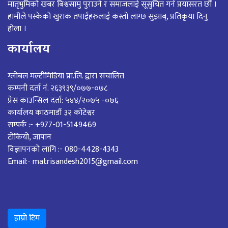
मातृभुमिको खबर बिश्वसामु पुराउने र समाजलाई सूसुचित गर्न प्रयासरत छौं ।
हामीले पस्केको खुराक तपाईंहरुलाई कस्तो लाग्छ सुझाब्, प्रतिकृया दिनु
होला ।
कार्यालय
ग्लोबल मल्टीमिडिया प्रा.लि. द्वारा संचालित
कम्पनी दर्ता नं. २६३९३९/०७७-०७८
प्रेस काउन्सिल दर्ता: ५४४/२०७५ -०७६
कार्यालय काठमाडौं ३२ कोटेश्वर
सम्पर्क :- +977-01-5149469
टोकियो, जापान
विज्ञापनको लागि :- 080-4428-4343
Email:- matrisandesh2015@gmail.com
हाम्रो टिम