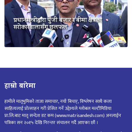
प्रधानमन्त्रीद्वारा पुँजी बजार र बीमा क्षेत्रका
सरोकारवालासँग छलफल
हाम्रो बारेमा
हामीले मातृभुमिको ताजा समाचार, नयाँ बिचार्, विष्लेषन साथै कला
साहित्यलाई प्रोत्साहन गरी प्रेसित गर्ने उद्देश्यले ग्लोबल मल्टीमिडिया
प्रा.लि.बाट मातृ सन्देश डट कम (www.matrisandesh.com) अनलाईन
पत्रिका सन २०१५ देखि निरन्तर संचालन गर्दै आएका छौं ।