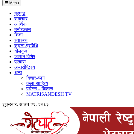
Menu
गृहपृष्ठ
समाचार
आर्थिक
मनोरञ्जन
शिक्षा
स्वास्थ्य
सूचना-प्रविधि
खेलकुद
जापान विशेष
प्रवास
अन्तर्राष्ट्रिय
अन्य
बिचार-ब्लग
कला-साहित्य
पर्यटन – विकास
MATRISANDESH TV
शुक्रबार, साउन २२, २०८३