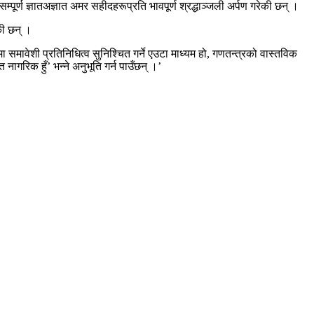
र्ण ज्ञातअज्ञात अमर सहीदहरूप्रति भावपूर्ण श्रद्धाञ्जली अर्पण गरेकी छन् ।
की छन् ।
समावेशी प्रतिनिधित्व सुनिश्चित गर्ने एउटा माध्यम हो, गणतन्त्रको वास्तविक
ागरिक हुँ’ भन्ने अनुभूति गर्न पाउँछन् ।’