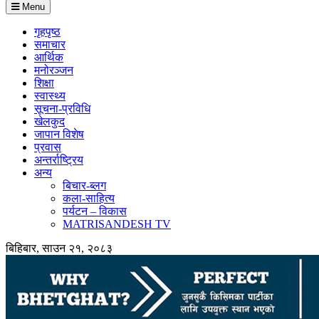
Menu
गृहपृष्ठ
समाचार
आर्थिक
मनोरञ्जन
शिक्षा
स्वास्थ्य
सूचना-प्रविधि
खेलकुद
जापान विशेष
प्रवास
अन्तर्राष्ट्रिय
अन्य
बिचार-ब्लग
कला-साहित्य
पर्यटन – विकास
MATRISANDESH TV
बिहिबार, साउन २१, २०८३