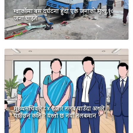
ग्वार्कोमा बस दुर्घटना हुँदा एक जनाको मृत्यु,१८
जना घाइते
मुख्यसचिवले ८४ हजार तलब पाउँदा अरुले
पाउँछन् कति ? यस्तो छ नयाँ तलबमान