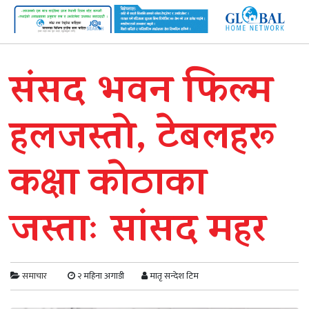
संसद भवन फिल्म
हलजस्तो, टेबलहरू
कक्षा कोठाका
जस्ताः सांसद महर
समाचार
२ महिना अगाडी
मातृ सन्देश टिम