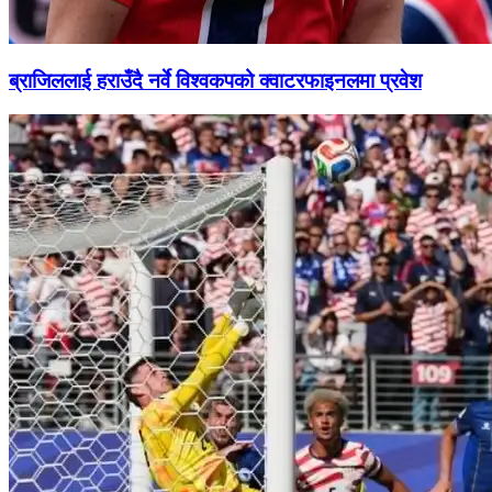
ब्राजिललाई हराउँदै नर्वे विश्वकपको क्वाटरफाइनलमा प्रवेश