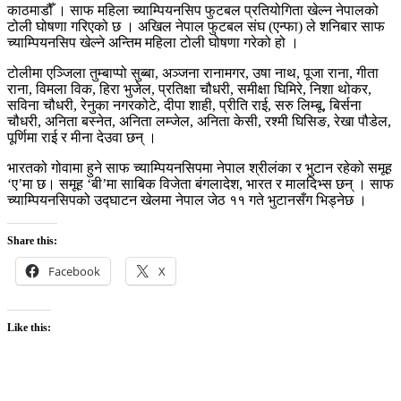
काठमाडौँ । साफ महिला च्याम्पियनसिप फुटबल प्रतियोगिता खेल्न नेपालको
टोली घोषणा गरिएको छ । अखिल नेपाल फुटबल संघ (एन्फा) ले शनिबार साफ
च्याम्पियनसिप खेल्ने अन्तिम महिला टोली घोषणा गरेको हो ।
टोलीमा एञ्जिला तुम्बाप्पो सुब्बा, अञ्जना रानामगर, उषा नाथ, पूजा राना, गीता
राना, विमला विक, हिरा भुजेल, प्रतिक्षा चौधरी, समीक्षा घिमिरे, निशा थोकर,
सविना चौधरी, रेनुका नगरकोटे, दीपा शाही, प्रीति राई, सरु लिम्बू, बिर्सना
चौधरी, अनिता बस्नेत, अनिता लम्जेल, अनिता केसी, रश्मी घिसिङ, रेखा पौडेल,
पूर्णिमा राई र मीना देउवा छन् ।
भारतको गोवामा हुने साफ च्याम्पियनसिपमा नेपाल श्रीलंका र भुटान रहेको समूह
‘ए’मा छ। समूह ‘बी’मा साबिक विजेता बंगलादेश, भारत र मालदिभ्स छन् । साफ
च्याम्पियनसिपको उद्घाटन खेलमा नेपाल जेठ ११ गते भुटानसँग भिड्नेछ ।
Share this:
Facebook
X
Like this: