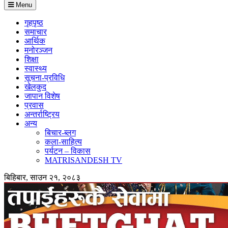
Menu
गृहपृष्ठ
समाचार
आर्थिक
मनोरञ्जन
शिक्षा
स्वास्थ्य
सूचना-प्रविधि
खेलकुद
जापान विशेष
प्रवास
अन्तर्राष्ट्रिय
अन्य
बिचार-ब्लग
कला-साहित्य
पर्यटन – विकास
MATRISANDESH TV
बिहिबार, साउन २१, २०८३