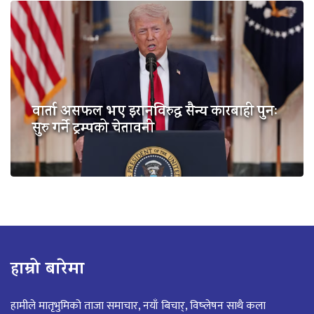
वार्ता असफल भए इरानविरुद्ध सैन्य कारबाही पुनः
सुरु गर्ने ट्रम्पको चेतावनी
हाम्रो बारेमा
हामीले मातृभुमिको ताजा समाचार, नयाँ बिचार्, विष्लेषन साथै कला