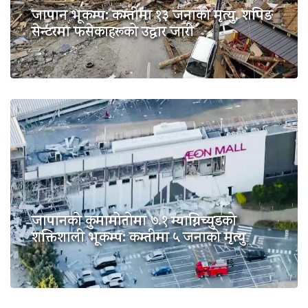
जापान भूकम्प: कम्तीमा १३ जनाको मृत्यु, शपिङ
सेन्टरमा फसेकाहरूको उद्धार जारी
जापानको कुमामोतोमा ७.१ म्याग्निच्युडको
शक्तिशाली भूकम्प: कम्तीमा ५ जनाको मृत्यु