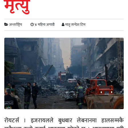
मृत्यु
अन्तर्राष्ट्रिय
४ महिना अगाडी
मातृ सन्देश टिम
रोयटर्स । इजरायलले बुधबार लेबनानमा हालसम्मकै