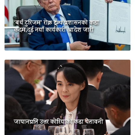
‘बर्थ टुरिजम’ रोक्न ट्रम्प प्रशासनको कडा
कदम,दुई नयाँ कार्यकारी आदेश जारी
जापानप्रति उत्तर कोरियाको कडा चेतावनी