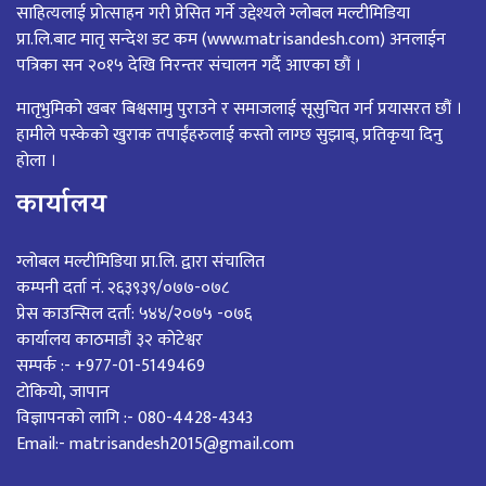
साहित्यलाई प्रोत्साहन गरी प्रेसित गर्ने उद्देश्यले ग्लोबल मल्टीमिडिया
प्रा.लि.बाट मातृ सन्देश डट कम (www.matrisandesh.com) अनलाईन
पत्रिका सन २०१५ देखि निरन्तर संचालन गर्दै आएका छौं ।
मातृभुमिको खबर बिश्वसामु पुराउने र समाजलाई सूसुचित गर्न प्रयासरत छौं ।
हामीले पस्केको खुराक तपाईंहरुलाई कस्तो लाग्छ सुझाब्, प्रतिकृया दिनु
होला ।
कार्यालय
ग्लोबल मल्टीमिडिया प्रा.लि. द्वारा संचालित
कम्पनी दर्ता नं. २६३९३९/०७७-०७८
प्रेस काउन्सिल दर्ता: ५४४/२०७५ -०७६
कार्यालय काठमाडौं ३२ कोटेश्वर
सम्पर्क :- +977-01-5149469
टोकियो, जापान
विज्ञापनको लागि :- 080-4428-4343
Email:- matrisandesh2015@gmail.com