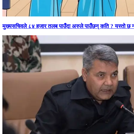
मुख्यसचिवले ८४ हजार तलब पाउँदा अरुले पाउँछन् कति ? यस्तो छ 