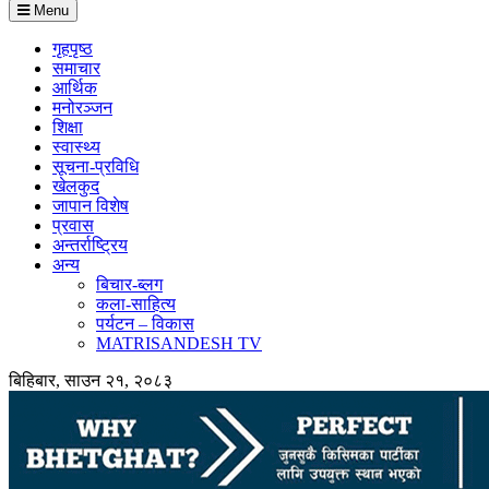
Menu
गृहपृष्ठ
समाचार
आर्थिक
मनोरञ्जन
शिक्षा
स्वास्थ्य
सूचना-प्रविधि
खेलकुद
जापान विशेष
प्रवास
अन्तर्राष्ट्रिय
अन्य
बिचार-ब्लग
कला-साहित्य
पर्यटन – विकास
MATRISANDESH TV
बिहिबार, साउन २१, २०८३