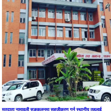
मतदाता नामावली सङ्कलनमा सहजीकरण गर्न स्थानीय तहलाई