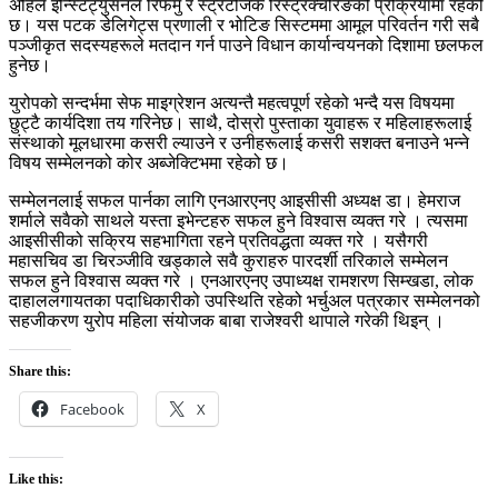
अहिले इन्स्टिट्युसनल रिफर्मु र स्ट्रेटेजिक रिस्ट्रक्चरिङको प्रक्रियामा रहेको
छ। यस पटक डेलिगेट्स प्रणाली र भोटिङ सिस्टममा आमूल परिवर्तन गरी सबै
पञ्जीकृत सदस्यहरूले मतदान गर्न पाउने विधान कार्यान्वयनको दिशामा छलफल
हुनेछ।
युरोपको सन्दर्भमा सेफ माइग्रेशन अत्यन्तै महत्वपूर्ण रहेको भन्दै यस विषयमा
छुट्टै कार्यदिशा तय गरिनेछ। साथै, दोस्रो पुस्ताका युवाहरू र महिलाहरूलाई
संस्थाको मूलधारमा कसरी ल्याउने र उनीहरूलाई कसरी सशक्त बनाउने भन्ने
विषय सम्मेलनको कोर अब्जेक्टिभमा रहेको छ।
सम्मेलनलाई सफल पार्नका लागि एनआरएनए आइसीसी अध्यक्ष डा। हेमराज
शर्माले सवैको साथले यस्ता इभेन्टहरु सफल हुने विश्वास व्यक्त गरे । त्यसमा
आइसीसीको सक्रिय सहभागिता रहने प्रतिवद्धता व्यक्त गरे । यसैगरी
महासचिव डा चिरञ्जीवि खड्काले सवै कुराहरु पारदर्शी तरिकाले सम्मेलन
सफल हुने विश्वास व्यक्त गरे । एनआरएनए उपाध्यक्ष रामशरण सिम्खडा, लोक
दाहाललगायतका पदाधिकारीको उपस्थिति रहेको भर्चुअल पत्रकार सम्मेलनको
सहजीकरण युरोप महिला संयोजक बाबा राजेश्वरी थापाले गरेकी थिइन् ।
Share this:
Facebook
X
Like this: