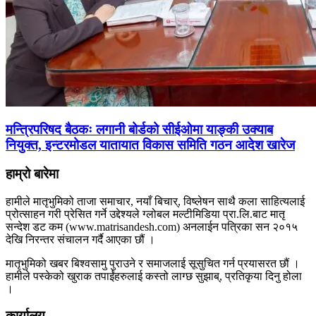
मन्त्रिपरिषद बैठकः लगानी बोर्डको सीईओमा याङ्की उक्याब
नियुक्त, इन्टरमोडल यातायात विकास समिति गठन आदेश खारेज
हाम्रो बारेमा
हामीले मातृभुमिको ताजा समाचार, नयाँ बिचार्, विष्लेषन साथै कला साहित्यलाई
प्रोत्साहन गरी प्रेसित गर्ने उद्देश्यले ग्लोबल मल्टीमिडिया प्रा.लि.बाट मातृ
सन्देश डट कम (www.matrisandesh.com) अनलाईन पत्रिका सन २०१५
देखि निरन्तर संचालन गर्दै आएका छौं ।
मातृभुमिको खबर बिश्वसामु पुराउने र समाजलाई सूसुचित गर्न प्रयासरत छौं ।
हामीले पस्केको खुराक तपाईंहरुलाई कस्तो लाग्छ सुझाब्, प्रतिकृया दिनु होला
।
कार्यालय