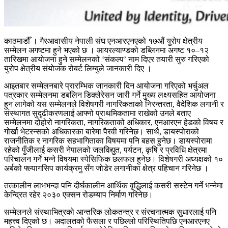
काठमाडौँ । गैरआवासीय नेपाली संघ एनआरएनएको १७औं युरोप क्षेत्रीय
सम्मेलन अगष्टमा हुने भएको छ । आयरल्याण्डको डब्लिनमा अगष्ट १०–१२
तारिखमा आयोजना हुने सम्मेलनको ‘संकल्प’ नाम दिएर तयारी सुरु गरिएको
युरोप क्षेत्रीय संयोजक रोबर्ट लिम्बुले जानकारी दिए ।
आइतबार सम्मेलनबारे प्रारम्भिक जानकारी दिन आयोजना गरिएको भर्चुअल
पत्रकार सम्मेलनमा डबलिन डिक्लेरेसन जारी गर्ने मुख्य लक्ष्यसहित आयोजना
हुन लागेको यस सम्मेलनले विशेषगरी नागरिकताको निरन्तरता, वैदेशिक लगानी र
संस्थागत सुदृढीकरणलाई आफ्नो प्राथमिकतामा राखेको उनले बताए
सम्मेलनमा दोहोरो नागरिकता, नागरिकताको अधिकार, एनआरएन हेडको विषय र
गोर्खा भेटरन्सको अधिकारका बारेमा पैरवी गरिनेछ। साथै, डायस्पोराको
राजनीतिक र नागरिक सहभागिताका विषयमा पनि बहस हुनेछ। डायस्पोरामा
रहेको पुँजीलाई कसरी नेपालको जलविद्युत, पर्यटन, कृषि र प्रविधि क्षेत्रमा
परिचालन गर्ने भन्ने विषयमा स्पेसिफिक छलफल हुनेछ। विशेषगरी अध्यक्षको १०
अर्बको फ्ल्यागसिप कार्यक्रमु सँग जोडेर लगानीका क्षेत्र पहिचान गरिनेछ ।
तत्कालीन लाभभन्दा पनि दीर्घकालीन आर्थिक वृद्धिलाई कसरी सस्टेन गर्ने भन्नेमा
केन्द्रित रहेर २०३० एक्सन रोडम्याप निर्माण गरिनेछ।
सम्मेलनले संस्थाभित्रको आन्तरिक लोकतन्त्र र संरचनात्मक सुधारलाई पनि
महत्त्व दिएको छ। अदालतको फैसला र पछिल्लो परिस्थितिपछि एनआरएनए