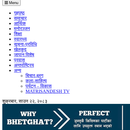
Menu
गृहपृष्ठ
समाचार
आर्थिक
मनोरञ्जन
शिक्षा
स्वास्थ्य
सूचना-प्रविधि
खेलकुद
जापान विशेष
प्रवास
अन्तर्राष्ट्रिय
अन्य
बिचार-ब्लग
कला-साहित्य
पर्यटन – विकास
MATRISANDESH TV
शुक्रबार, साउन २२, २०८३