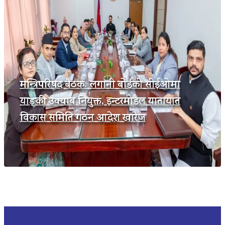
मन्त्रिपरिषद बैठकः लगानी बोर्डको सीईओमा
याङ्की उक्याब नियुक्त, इन्टरमोडल यातायात
विकास समिति गठन आदेश खारेज