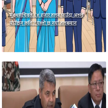
मुख्यसचिवले ८४ हजार तलब पाउँदा अरुले
पाउँछन् कति ? यस्तो छ नयाँ तलबमान