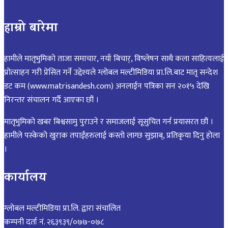
हाम्रो बारेमा
हामीले मातृभुमिको ताजा समाचार, नयाँ बिचार्, विष्लेषन साथै कला साहित्यलाई
प्रोत्साहन गरी प्रेसित गर्ने उद्देश्यले ग्लोबल मल्टीमिडिया प्रा.लि.बाट मातृ सन्देश
डट कम (www.matrisandesh.com) अनलाईन पत्रिका सन २०१५ देखि
निरन्तर संचालन गर्दै आएका छौं ।
मातृभुमिको खबर बिश्वसामु पुराउने र समाजलाई सूसुचित गर्न प्रयासरत छौं ।
हामीले पस्केको खुराक तपाईंहरुलाई कस्तो लाग्छ सुझाब्, प्रतिकृया दिनु होला
।
कार्यालय
ग्लोबल मल्टीमिडिया प्रा.लि. द्वारा संचालित
कम्पनी दर्ता नं. २६३९३९/०७७-०७८