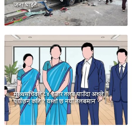
जना घाइते
मुख्यसचिवले ८४ हजार तलब पाउँदा अरुले
पाउँछन् कति ? यस्तो छ नयाँ तलबमान