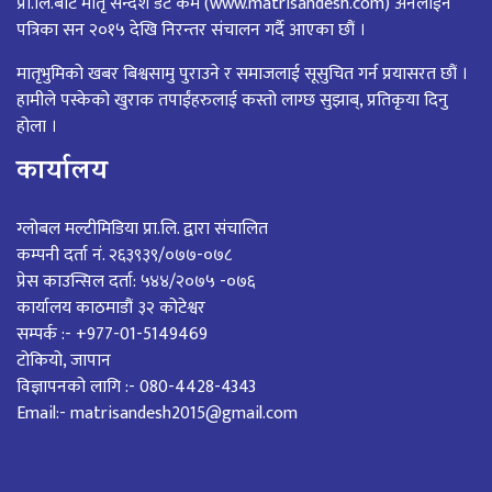
प्रा.लि.बाट मातृ सन्देश डट कम (www.matrisandesh.com) अनलाईन
पत्रिका सन २०१५ देखि निरन्तर संचालन गर्दै आएका छौं ।
मातृभुमिको खबर बिश्वसामु पुराउने र समाजलाई सूसुचित गर्न प्रयासरत छौं ।
हामीले पस्केको खुराक तपाईंहरुलाई कस्तो लाग्छ सुझाब्, प्रतिकृया दिनु
होला ।
कार्यालय
ग्लोबल मल्टीमिडिया प्रा.लि. द्वारा संचालित
कम्पनी दर्ता नं. २६३९३९/०७७-०७८
प्रेस काउन्सिल दर्ता: ५४४/२०७५ -०७६
कार्यालय काठमाडौं ३२ कोटेश्वर
सम्पर्क :- +977-01-5149469
टोकियो, जापान
विज्ञापनको लागि :- 080-4428-4343
Email:- matrisandesh2015@gmail.com