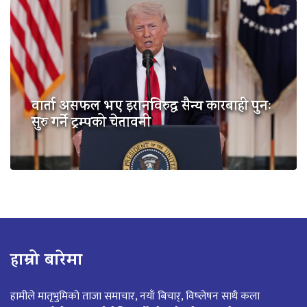
वार्ता असफल भए इरानविरुद्ध सैन्य कारबाही पुनः
सुरु गर्ने ट्रम्पको चेतावनी
हाम्रो बारेमा
हामीले मातृभुमिको ताजा समाचार, नयाँ बिचार्, विष्लेषन साथै कला