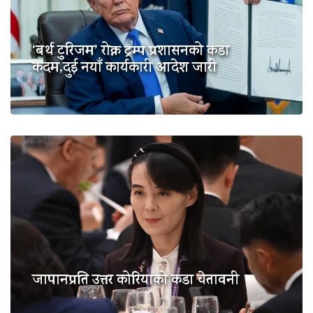
‘बर्थ टुरिजम’ रोक्न ट्रम्प प्रशासनको कडा
कदम,दुई नयाँ कार्यकारी आदेश जारी
जापानप्रति उत्तर कोरियाको कडा चेतावनी