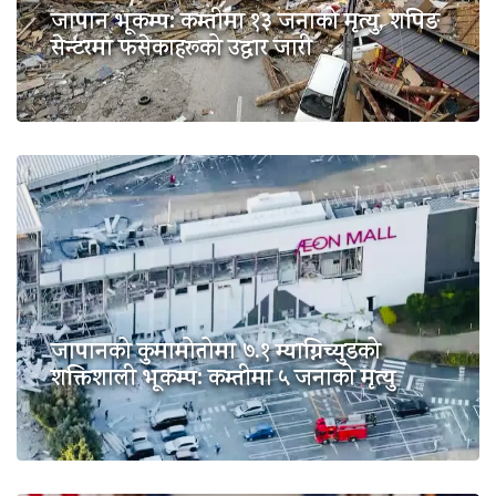
जापान भूकम्प: कम्तीमा १३ जनाको मृत्यु, शपिङ
सेन्टरमा फसेकाहरूको उद्धार जारी
जापानको कुमामोतोमा ७.१ म्याग्निच्युडको
शक्तिशाली भूकम्प: कम्तीमा ५ जनाको मृत्यु