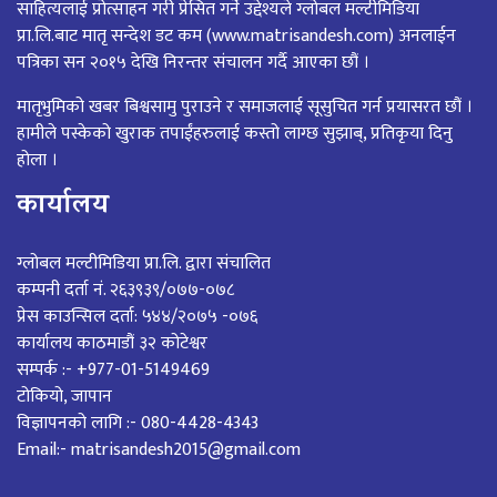
साहित्यलाई प्रोत्साहन गरी प्रेसित गर्ने उद्देश्यले ग्लोबल मल्टीमिडिया
प्रा.लि.बाट मातृ सन्देश डट कम (www.matrisandesh.com) अनलाईन
पत्रिका सन २०१५ देखि निरन्तर संचालन गर्दै आएका छौं ।
मातृभुमिको खबर बिश्वसामु पुराउने र समाजलाई सूसुचित गर्न प्रयासरत छौं ।
हामीले पस्केको खुराक तपाईंहरुलाई कस्तो लाग्छ सुझाब्, प्रतिकृया दिनु
होला ।
कार्यालय
ग्लोबल मल्टीमिडिया प्रा.लि. द्वारा संचालित
कम्पनी दर्ता नं. २६३९३९/०७७-०७८
प्रेस काउन्सिल दर्ता: ५४४/२०७५ -०७६
कार्यालय काठमाडौं ३२ कोटेश्वर
सम्पर्क :- +977-01-5149469
टोकियो, जापान
विज्ञापनको लागि :- 080-4428-4343
Email:- matrisandesh2015@gmail.com