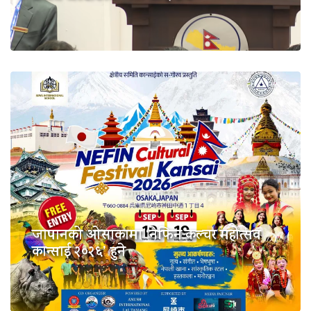
जापानको ओसाकामा ‘नेफिन कल्चर महोत्सव
कान्साई २०२६’ हुने