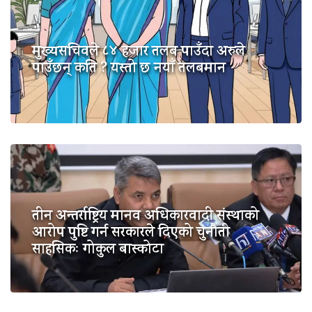
मुख्यसचिवले ८४ हजार तलब पाउँदा अरुले
पाउँछन् कति ? यस्तो छ नयाँ तलबमान
तीन अन्तर्राष्ट्रिय मानव अधिकारवादी संस्थाको
आरोप पुष्टि गर्न सरकारले दिएको चुनौती
साहसिकः गोकुल बास्कोटा