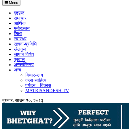
Menu
गृहपृष्ठ
समाचार
आर्थिक
मनोरञ्जन
शिक्षा
स्वास्थ्य
सूचना-प्रविधि
खेलकुद
जापान विशेष
प्रवास
अन्तर्राष्ट्रिय
अन्य
बिचार-ब्लग
कला-साहित्य
पर्यटन – विकास
MATRISANDESH TV
बुधबार, साउन २०, २०८३