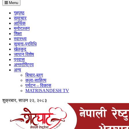
Menu
गृहपृष्ठ
समाचार
आर्थिक
मनोरञ्जन
शिक्षा
स्वास्थ्य
सूचना-प्रविधि
खेलकुद
जापान विशेष
प्रवास
अन्तर्राष्ट्रिय
अन्य
बिचार-ब्लग
कला-साहित्य
पर्यटन – विकास
MATRISANDESH TV
शुक्रबार, साउन २२, २०८३