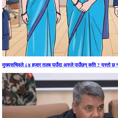
मुख्यसचिवले ८४ हजार तलब पाउँदा अरुले पाउँछन् कति ? यस्तो छ 