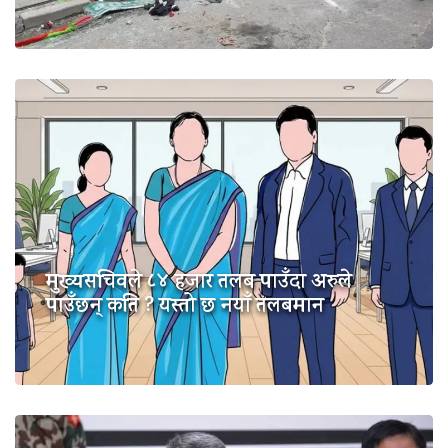
मुख्यसचिवले ८४ हजार तलब पाउँदा अरुले
पाउँछन् कति ? यस्तो छ नयाँ तलबमान