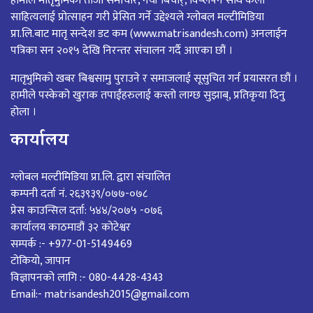
हामीले मातृभुमिको ताजा समाचार, नयाँ बिचार्, विष्लेषन साथै कला
साहित्यलाई प्रोत्साहन गरी प्रेसित गर्ने उद्देश्यले ग्लोबल मल्टीमिडिया
प्रा.लि.बाट मातृ सन्देश डट कम (www.matrisandesh.com) अनलाईन
पत्रिका सन २०१५ देखि निरन्तर संचालन गर्दै आएका छौं ।
मातृभुमिको खबर बिश्वसामु पुराउने र समाजलाई सूसुचित गर्न प्रयासरत छौं ।
हामीले पस्केको खुराक तपाईंहरुलाई कस्तो लाग्छ सुझाब्, प्रतिकृया दिनु
होला ।
कार्यालय
ग्लोबल मल्टीमिडिया प्रा.लि. द्वारा संचालित
कम्पनी दर्ता नं. २६३९३९/०७७-०७८
प्रेस काउन्सिल दर्ता: ५४४/२०७५ -०७६
कार्यालय काठमाडौं ३२ कोटेश्वर
सम्पर्क :- +977-01-5149469
टोकियो, जापान
विज्ञापनको लागि :- 080-4428-4343
Email:- matrisandesh2015@gmail.com