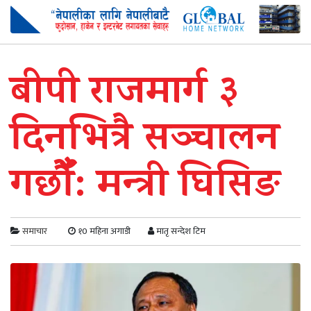
बीपी राजमार्ग ३
दिनभित्रै सञ्चालन
गर्छौँ: मन्त्री घिसिङ
समाचार
१0 महिना अगाडी
मातृ सन्देश टिम