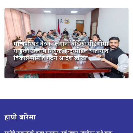
मन्त्रिपरिषद बैठकः लगानी बोर्डको सीईओमा
याङ्की उक्याब नियुक्त, इन्टरमोडल यातायात
विकास समिति गठन आदेश खारेज
हाम्रो बारेमा