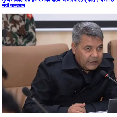
नयाँ तलबमान