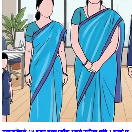
मुख्यसचिवले ८४ हजार तलब पाउँदा अरुले पाउँछन् कति ? यस्तो छ