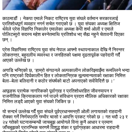
काठमाडौं । नेकपा एमाले निकट राष्ट्रिय युवा संघले वर्तमान सरकारलाई
प्रतिशोधपूर्ण व्यवहार नगर्न सचेत गराएको छ । युवा संघका अध्यक्ष क्षितिज
थेवेले प्रेस विज्ञप्ति निकालेर एमालेका अध्यक्ष केपी शर्मा ओली र एमाले
पोलिटब्युरो सदस्य महेश बस्नेतमाथि प्रतिशोध भए सैह्य नहुने चेतावनी दिएका
छन् ।
प्रेस विज्ञप्तिमा राष्ट्रिय युवा संघ नेपाल आफ्नो स्थापनाकाल देखि नै निरन्तर
लोकतन्त्र, बहुदलीय व्यवस्था र जनहितको पक्षमा दृढतापूर्वक पहरेदारी गर्दै
आएको उल्लेख छ ।
अगाडि भनिएको छ, ‘हाम्रो संगठनले अल्पकालीन लोकरिझ्याइँमा रूमल्लिने भन्दा
पनि राष्ट्रको दिर्घकालीन हित र लोकतान्त्रिक मूल्यमान्यताको रक्षाका निमित्त
बेला–बेला बलिदानी र कठोर संघर्षको बाटो अपनाएको सर्वविदित्तै छ ।’
आफूहरू प्रत्येक नागरिकको पूर्वाग्रह र प्रतिशोधरहित जीवनयापन र
राजनीतिक क्रियाकलाप गर्न पाउने संविधान प्रदत्त मौलिक अधिकारको रक्षाका
निमित्त लड्‌दै आएको युवा संघको जिकिर छ ।
यो सन्दर्भ उल्लेख गर्दै युवा संघले पूर्वप्रधानमन्त्री ओली लगायतको राहदानी
रोक्का गर्ने निर्णयप्रति गम्भीर चासो र आपत्ति प्रकट गरेको छ । गत भदौ २३ र
२४ गतेको घटनासम्बन्धी जाचबुझ आयोगले विना कुनै आधार र प्रमाण
जाँचबुझको प्रारम्भिक चरणमै विशुद्ध शंका र पूर्वाग्रहका आधारमा राहदानी