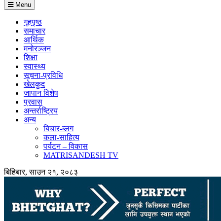
Menu
गृहपृष्ठ
समाचार
आर्थिक
मनोरञ्जन
शिक्षा
स्वास्थ्य
सूचना-प्रविधि
खेलकुद
जापान विशेष
प्रवास
अन्तर्राष्ट्रिय
अन्य
बिचार-ब्लग
कला-साहित्य
पर्यटन – विकास
MATRISANDESH TV
बिहिबार, साउन २१, २०८३