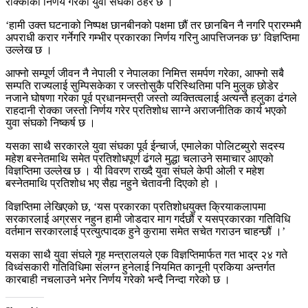
रोक्काको निर्णय गरेको युवा संघको ठहर छ ।
‘हामी उक्त घटनाको निष्पक्ष छानबीनको पक्षमा छौं तर छानबिन नै नगरि प्रारम्भमै
अपराधी करार गर्नेगरि गम्भीर प्रकारका निर्णय गरिनु आपत्तिजनक छ’ विज्ञप्तिमा
उल्लेख छ ।
आफ्नो सम्पूर्ण जीवन नै नेपाली र नेपालका निमित्त समर्पण गरेका, आफ्नो सबै
सम्पति राज्यलाई सुम्पिसकेका र जस्तोसुकै परिस्थितिमा पनि मुलुक छोडेर
नजाने घोषणा गरेका पूर्व प्रधानमन्त्री जस्तो व्यक्तित्वलाई अत्यन्तै हलुका ढंगले
राहदानी रोक्का जस्तो निर्णय गरेर प्रतिशोध साग्ने अराजनीतिक कार्य भएको
युवा संघको निष्कर्ष छ ।
यसका साथै सरकारले युवा संघका पूर्व ईन्चार्ज, एमालेका पोलिटब्युरो सदस्य
महेश बस्नेतमाथि समेत प्रतिशोधपूर्ण ढंगले मुद्धा चलाउने समाचार आएको
विज्ञप्तिमा उल्लेख छ । यी विवरण राख्दै युवा संघले केपी ओली र महेश
बस्नेतमाथि प्रतिशोध भए सैह्य नहुने चेतावनी दिएको हो ।
विज्ञप्तिमा लेखिएको छ, ‘यस प्रकारका प्रतिशोधयुक्त क्रियाकलापमा
सरकारलाई अग्रसर नहुन हामी जोडदार माग गर्दछौं र यसप्रकारका गतिविधि
वर्तमान सरकारलाई प्रत्युत्पादक हुने कुरामा समेत सचेत गराउन चाहन्छौं ।’
यसका साथै युवा संघले गृह मन्त्रालयले एक विज्ञप्तिमार्फत गत भाद्र २४ गते
विध्वंसकारी गतिविधिमा संलग्न हुनेलाई नियमित कानूनी प्रकिया अन्तर्गत
कारबाही नचलाउने भनेर निर्णय गरेको भन्दै निन्दा गरेको छ ।