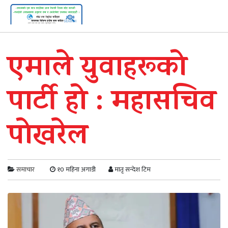
एमाले युवाहरूको
पार्टी हो : महासचिव
पोखरेल
समाचार
१0 महिना अगाडी
मातृ सन्देश टिम