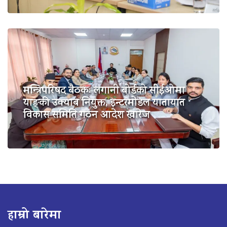
मन्त्रिपरिषद बैठकः लगानी बोर्डको सीईओमा
याङ्की उक्याब नियुक्त, इन्टरमोडल यातायात
विकास समिति गठन आदेश खारेज
हाम्रो बारेमा