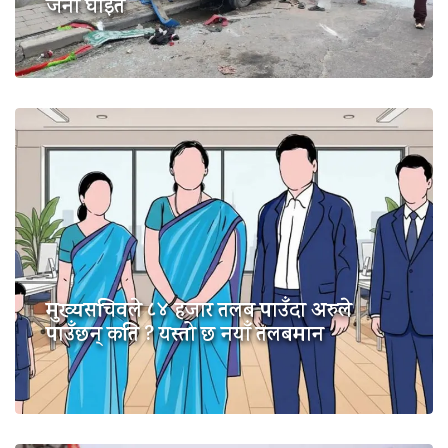
जना घाइते
मुख्यसचिवले ८४ हजार तलब पाउँदा अरुले
पाउँछन् कति ? यस्तो छ नयाँ तलबमान