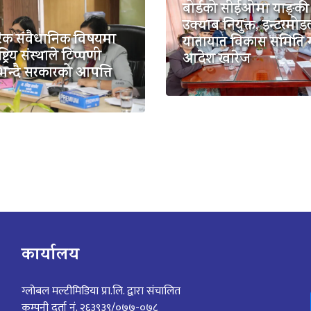
बोर्डको सीईओमा याङ्की
उक्याब नियुक्त, इन्टरमो
िक संवैधानिक विषयमा
यातायात विकास समिति
ष्ट्रिय संस्थाले टिप्पणी
आदेश खारेज
भन्दै सरकारको आपत्ति
कार्यालय
ग्लोबल मल्टीमिडिया प्रा.लि. द्वारा संचालित
कम्पनी दर्ता नं. २६३९३९/०७७-०७८