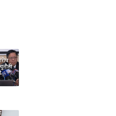
आरोप
 चुनौती
ा
ी