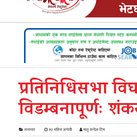
प्रतिनिधिसभा वि
विडम्बनापूर्णः शं
समाचार
१0 महिना अगाडी
मातृ सन्देश टिम