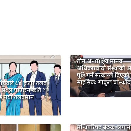
तीन अन्तर्राष्ट्रिय मानव
अधिकारवादी संस्थाको 
पुष्टि गर्न सरकारले दिएको
साहसिकः गोकुल बास्कोट
सचिवले ८४ हजार तलब
 अरुले पाउँछन् कति ?
 छ नयाँ तलबमान
मन्त्रिपरिषद बैठकः लगान