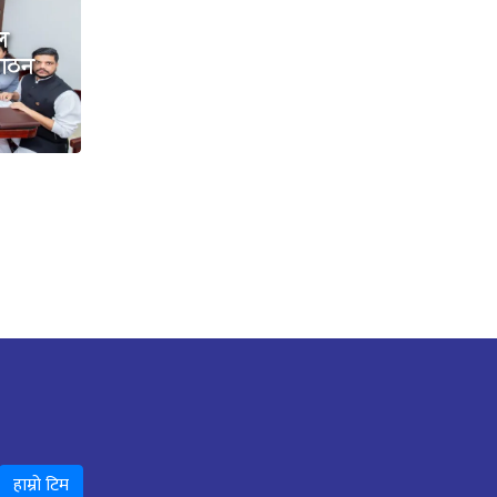
डल
 गठन
हाम्रो टिम