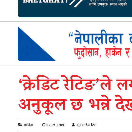
‘क्रेडिट रेटिङ’ले
अनुकूल छ भन्ने देख
आर्थिक
१ साल अगाडी
मातृ सन्देश टिम