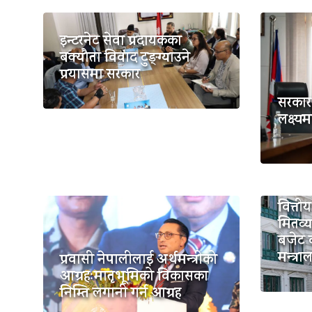
इन्टरनेट सेवा प्रदायकका
बक्यौता विवाद टुङ्ग्याउने
प्रयासमा सरकार
सरकार 
लक्ष्यम
वित्ती
मितव्य
बजेट क
मन्त्र
प्रवासी नेपालीलाई अर्थमन्त्रीको
आग्रहःमातृभूमिको विकासका
निम्ति लगानी गर्न आग्रह