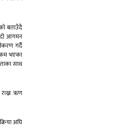
को बताउँदै
 बढ्दो आगमन
ीकरण गर्दै
्च कम भएका
िकताका साथ
 राख्न ऋण
क्रिया अघि