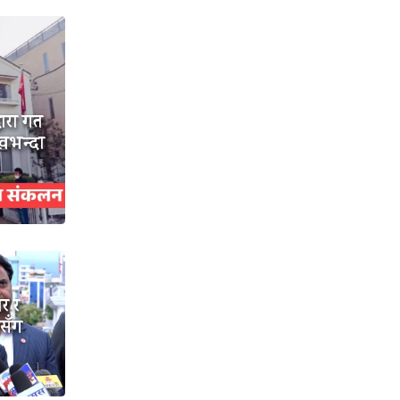
वारा गत
खभन्दा
ार र
ासँग