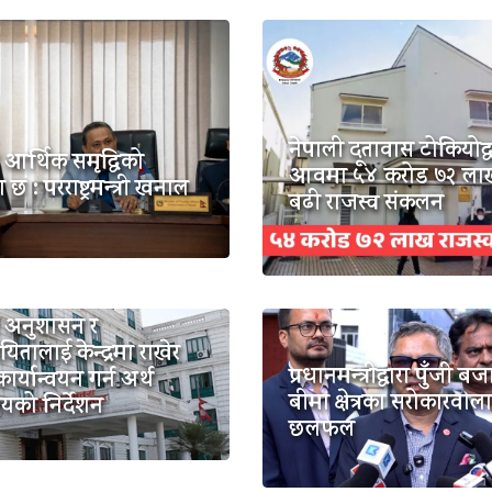
नेपाली दूतावास टोकियोद्
आर्थिक समृद्धिको
आवमा ५४ करोड ७२ ला
ा छ : परराष्ट्रमन्त्री खनाल
बढी राजस्व संकलन
य अनुशासन र
यितालाई केन्द्रमा राखेर
प्रधानमन्त्रीद्वारा पुँजी बज
ार्यान्वयन गर्न अर्थ
बीमा क्षेत्रका सरोकारवाल
ालयको निर्देशन
छलफल