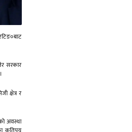
 रेटिङ०बाट
िलेर सरकार
।
 क्षेत्र र
रको अवस्था
भएका कतिपय