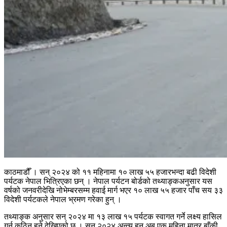
काठमाडौँ । सन् २०२४ को ११ महिनामा १० लाख ५५ हजारभन्दा बढी विदेशी
पर्यटक नेपाल भित्रिएका छन् । नेपाल पर्यटन बोर्डको तथ्याङ्कअनुसार यस
वर्षको जनवरीदेखि नोभेम्बरसम्म हवाई मार्ग भएर १० लाख ५५ हजार पाँच सय ३३
विदेशी पर्यटकले नेपाल भ्रमण गरेका हुन् ।
तथ्याङ्क अनुसार सन् २०२४ मा १३ लाख १५ पर्यटक स्वागत गर्ने लक्ष्य हासिल
गर्न कठिन हुने देखिएको छ । सन् २०२४ अन्त्य हुन अब एक महिना मात्र बाँकी