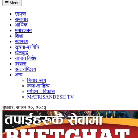
Menu
गृहपृष्ठ
समाचार
आर्थिक
मनोरञ्जन
शिक्षा
स्वास्थ्य
सूचना-प्रविधि
खेलकुद
जापान विशेष
प्रवास
अन्तर्राष्ट्रिय
अन्य
बिचार-ब्लग
कला-साहित्य
पर्यटन – विकास
MATRISANDESH TV
बुधबार, साउन २०, २०८३