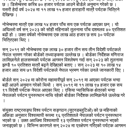
छ । डिसेम्बरमा करिब ७० हजार पर्यटक आउने बोर्डले अनुमान गरेको छ ।
यसरी हेर्दा वर्ष २०२४ मा ११ लाख १५ हजार हाराहारी मात्रै पर्यटक भित्रिने
देखिन्छ ।
नोभेम्बरमा मात्रै एक लाख १४ हजार पाँच सय एक पर्यटक आएका छन् । यो
अघिल्लो वर्ष सन् २०२३ को सोही महिनाको तुलनामा पाँच दशमलव ४० प्रतिशत
बढी हो । उक्त वर्षको नोभेम्बरमा एक लाख आठ हजार छ सय ३० पर्यटक
भित्रिएका थिए ।
सन् २०१९ को नोभेम्बरमा एक लाख ३० हजार तीन सय तीन विदेशी पर्यटकले
नेपाल भ्रमण गरेका बोर्डको तथ्याङ्कमा उल्लेख छ । बोर्डका निर्देशक मणिराज
लामिछानेले हालसम्मको पर्यटक आगमन विश्लेषण गर्दा सन् २०२३ को तुलनामा
झण्डै १० प्रतिशत मात्रै बढ्ने देखिएको बताए । सन् २०२३ मा १० लाख १४
हजार आठ सय ७१ विदेशी पर्यटकले नेपाल भ्रमण गरेका उनले जानकारी दिए ।
बोर्डले सन् २०२४ मा कोरोना महामारीपूर्व सन् २०१९ मा आएका पर्यटक भन्दा
बढी आउने अनुमान गरेको थियो । सन् २०१९ मा ११ लाख ९७ हजार एक सय
९१ विदेशी पर्यटक नेपाल आएका थिए । एसिया प्यासिफिक क्षेत्रको भन्दा
नेपालको पर्यटन पुनरुत्थान माथि रहेको बोर्डका निर्देशक लामिछानेले उल्लेख गरे
।
संयुक्त राष्ट्रसङ्घ विश्व पर्यटन सङ्गठन (युएनडब्लुटिओ) को छ महिनाको
आँकडा अनुसार विश्वव्यापी रूपमा ९६ प्रतिशतले नेपालको पर्यटन पुनरुत्थान
भएको छ । उक्त अवधिमा विश्वव्यापी ९३ प्रतिशत पर्यटन पुनरुत्थान भएको
जनाइएको छ । विभिन्न कारणले सन् २०२४ मा प्रक्षेपण गरिएको पर्यटक आगमन