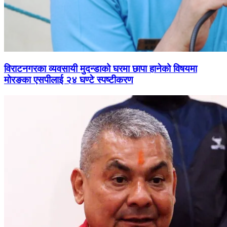
विराटनगरका व्यवसायी मुदन्डाको घरमा छापा हानेको विषयमा
मोरङका एसपीलाई २४ घण्टे स्पष्टीकरण