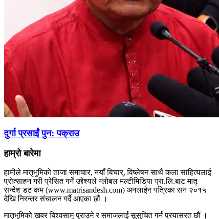
दुर्गा प्रसाईं पुन: पक्राउ
हाम्रो बारेमा
हामीले मातृभुमिको ताजा समाचार, नयाँ बिचार्, विष्लेषन साथै कला साहित्यलाई
प्रोत्साहन गरी प्रेसित गर्ने उद्देश्यले ग्लोबल मल्टीमिडिया प्रा.लि.बाट मातृ
सन्देश डट कम (www.matrisandesh.com) अनलाईन पत्रिका सन २०१५
देखि निरन्तर संचालन गर्दै आएका छौं ।
मातृभुमिको खबर बिश्वसामु पुराउने र समाजलाई सूसुचित गर्न प्रयासरत छौं ।