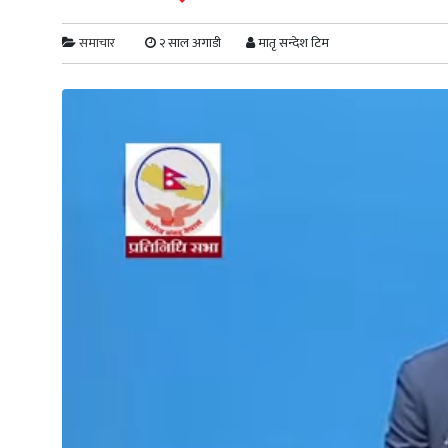
समाचार
२ साल अगाडी
मातृ सन्देश टिम