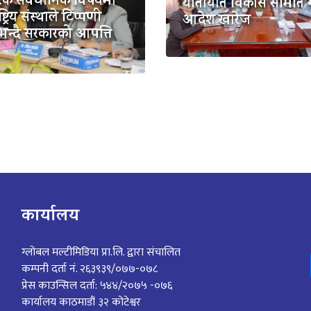
िक संवैधानिक विषयमा
यातायात विकास समिति
ष्ट्रिय संस्थाले टिप्पणी
आदेश खारेज
भन्दै सरकारको आपत्ति
कार्यालय
ग्लोबल मल्टीमिडिया प्रा.लि. द्वारा संचालित
कम्पनी दर्ता नं. २६३९३९/०७७-०७८
प्रेस काउन्सिल दर्ता: ५४४/२०७५ -०७६
कार्यालय काठमाडौं ३२ कोटेश्वर