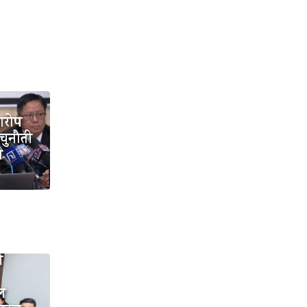
आरोप
 चुनौती
ा
ी
डल