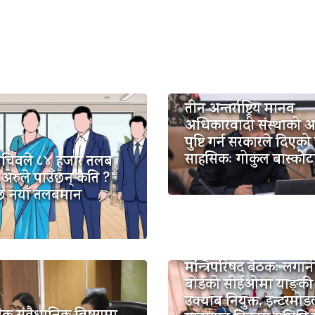
तीन अन्तर्राष्ट्रिय मानव
अधिकारवादी संस्थाको 
पुष्टि गर्न सरकारले दिएको
साहसिकः गोकुल बास्कोट
सचिवले ८४ हजार तलब
 अरुले पाउँछन् कति ?
 छ नयाँ तलबमान
मन्त्रिपरिषद बैठकः लगान
बोर्डको सीईओमा याङ्की
उक्याब नियुक्त, इन्टरमो