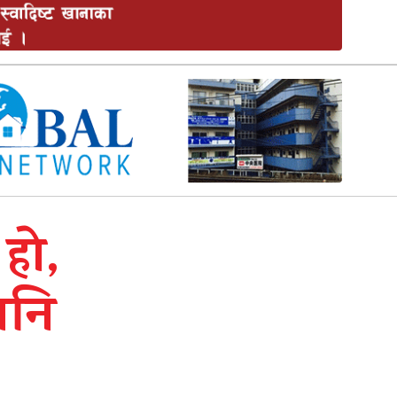
हो,
 पनि