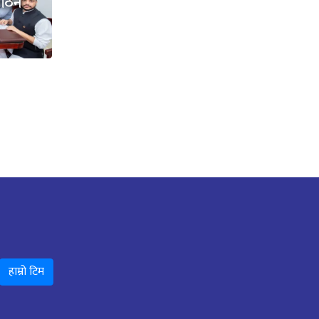
 गठन
हाम्रो टिम