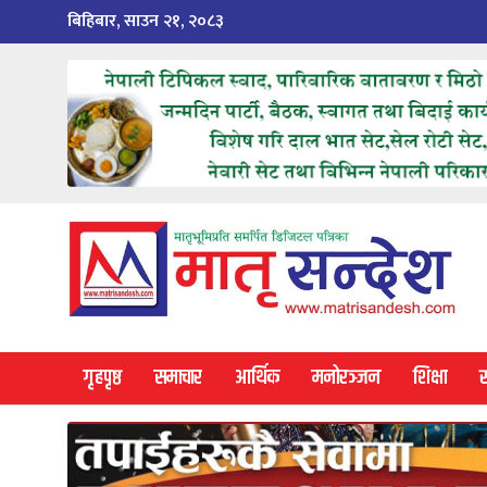
Skip
बिहिबार, साउन २१, २०८३
to
content
गृहपृष्ठ
समाचार
आर्थिक
मनोरञ्जन
शिक्षा
स