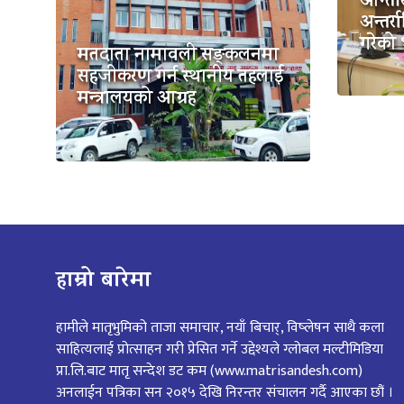
आन्तर
अन्तर्रा
गरेको 
मतदाता नामावली सङ्कलनमा
सहजीकरण गर्न स्थानीय तहलाई
मन्त्रालयको आग्रह
हाम्रो बारेमा
हामीले मातृभुमिको ताजा समाचार, नयाँ बिचार्, विष्लेषन साथै कला
साहित्यलाई प्रोत्साहन गरी प्रेसित गर्ने उद्देश्यले ग्लोबल मल्टीमिडिया
प्रा.लि.बाट मातृ सन्देश डट कम (www.matrisandesh.com)
अनलाईन पत्रिका सन २०१५ देखि निरन्तर संचालन गर्दै आएका छौं ।