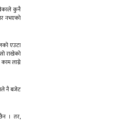
ेकाले कुनै
आधार नभएको
खालको एउटा
चासो राखेको
 काम लाग्ने
ले नै बजेट
 छैन । तर,